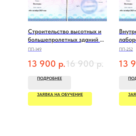
Строительство высотных и
Внутр
большепролетных зданий и
лабор
сооружений
ПП-149
ПП-252
р.
р.
13 900
16 900
13 
ПОДРОБНЕЕ
ПО
ЗАЯВКА НА ОБУЧЕНИЕ
ЗАЯ