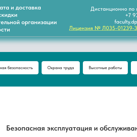
ата и доставка
Дистанционно по 
скидки
+7 9
тельной организации
faculty.
Лицензия № Л035-01239-
сти
ая безопасность
Охрана труда
Высотные работы
Безопасная эксплуатация и обслужива