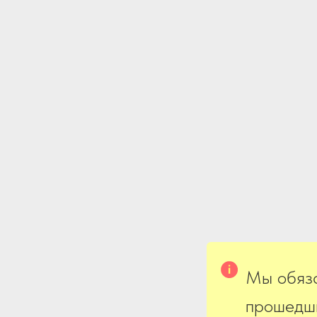
Мы обяза
прошедши