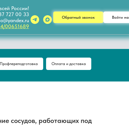
всей России!
37 727 00 33
Обратный звонок
Войти на
dpo@yandex.ru
34/00651689
Профпереподготовка
Оплата и доставка
ние сосудов, работающих под