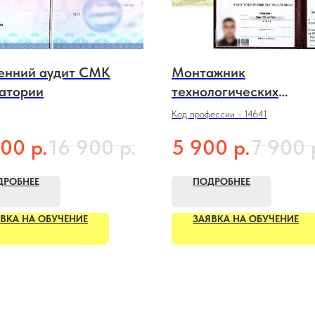
енний аудит СМК
Монтажник
атории
технологических
трубопроводов
Код профессии - 14641
р.
р.
р.
900
16 900
5 900
7 900
ДРОБНЕЕ
ПОДРОБНЕЕ
ВКА НА ОБУЧЕНИЕ
ЗАЯВКА НА ОБУЧЕНИЕ