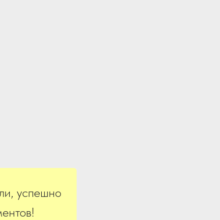
ли, успешно
ентов!