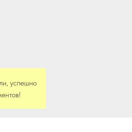
ли, успешно
ентов!