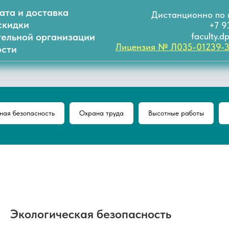
ата и доставка
Дистанционно по 
скидки
+7 9
тельной организации
faculty.
Лицензия № Л035-01239-
сти
ая безопасность
Охрана труда
Высотные работы
Экологическая безопасность