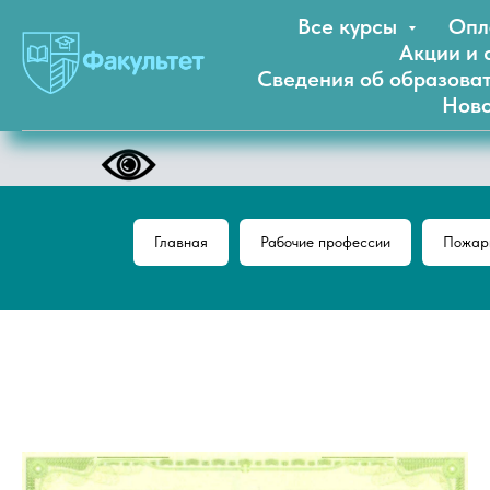
Все курсы
Опл
Акции и 
Сведения об образова
Ново
Главная
Рабочие профессии
Пожарн