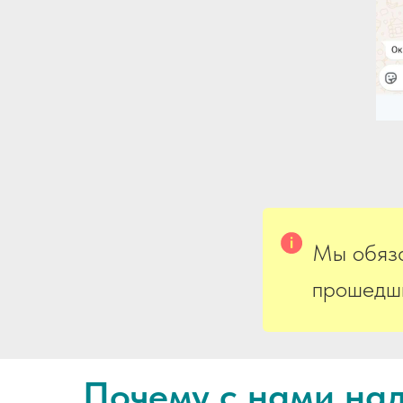
Мы обяза
прошедши
Почему с нами на