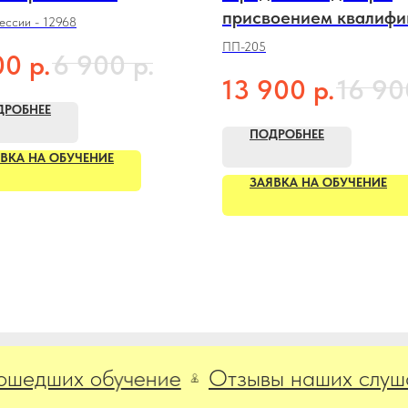
присвоением квалифи
ессии - 12968
«Кадастровый инжене
ПП-205
р.
р.
00
6 900
р.
13 900
16 90
ДРОБНЕЕ
ПОДРОБНЕЕ
ВКА НА ОБУЧЕНИЕ
ЗАЯВКА НА ОБУЧЕНИЕ
ших обучение
Отзывы наших слушателе