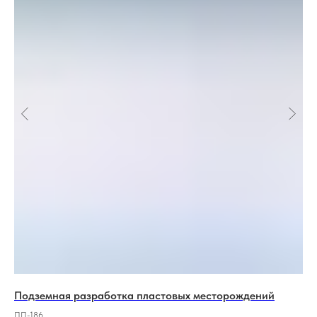
Подземная разработка пластовых месторождений
Ла
ПП-186
Код