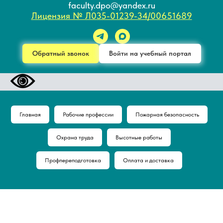
faculty.dpo@yandex.ru
Лицензия № Л035-01239-34/00651689
Обратный звонок
Войти на учебный портал
Главная
Рабочие профессии
Пожарная безопасность
Охрана труда
Высотные работы
Профпереподготовка
Оплата и доставка