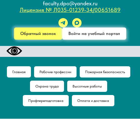
faculty.dpo@yandex.ru
Лицензия № Л035-01239-34/00651689
Обратный звонок
Войти на учебный портал
Главная
Рабочие профессии
Пожарная безопасность
Охрана труда
Высотные работы
Профпереподготовка
Оплата и доставка