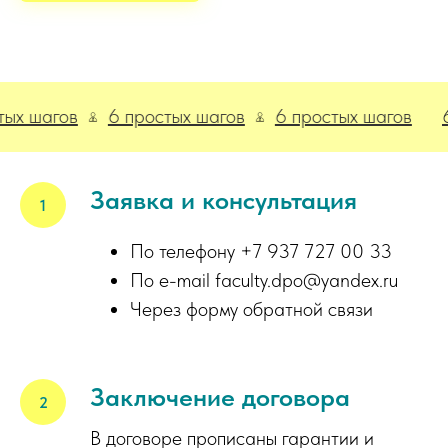
агов
6 простых шагов
6 простых шагов
6 про
Заявка и консультация
По телефону +7 937 727 00 33
По e-mail faculty.dpo@yandex.ru
Через форму обратной связи
Заключение договора
В договоре прописаны гарантии и