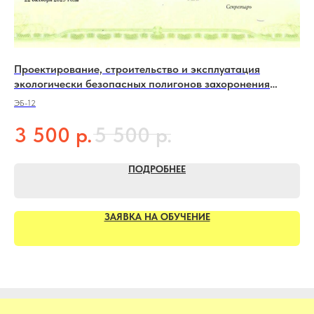
Проектирование, строительство и эксплуатация
Ин
экологически безопасных полигонов захоронения
на
отходов
ЭБ-12
ПП-
р.
р.
3 500
5 500
1
ПОДРОБНЕЕ
ЗАЯВКА НА ОБУЧЕНИЕ