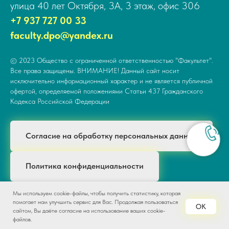
улица 40 лет Октября, 3А, 3 этаж, офис 306
+7 937 727 00 33
faculty.dpo@yandex.ru
© 2023 Общество с ограниченной ответственностью "Факультет".
Все права защищены. ВНИМАНИЕ! Данный сайт носит
исключительно информационный характер и не является публичной
офертой, определяемой положениями Статьи 437 Гражданского
Кодекса Российской Федерации
Согласие на обработку персональных данных
Политика конфиденциальности
Мы используем cookie-файлы, чтобы получить статистику, которая
помогает нам улучшить сервис для Вас. Продолжая пользоваться
OK
ЗАЯВКА НА ОБУЧЕНИЕ
сайтом, Вы даёте согласие на использование ваших cookie-
файлов.