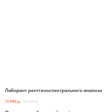
Лаборант рентгеноспектрального анализа
13 900
р.
16 900
р.