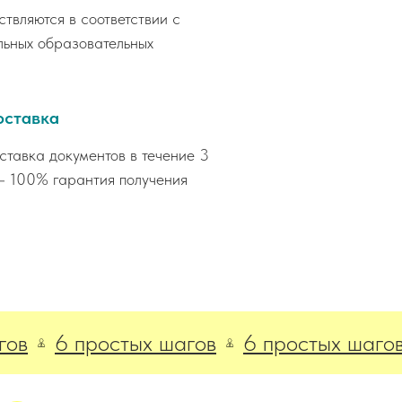
вляются в соответствии с
ьных образовательных
оставка
тавка документов в течение 3
— 100% гарантия получения
6 простых шагов
6 простых шагов
6