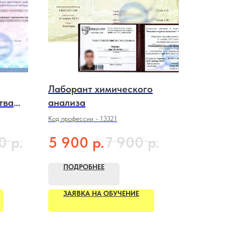
Лаборант химического
тва
анализа
одства
Код профессии - 13321
р.
р.
р.
0
5 900
7 900
ПОДРОБНЕЕ
ЗАЯВКА НА ОБУЧЕНИЕ