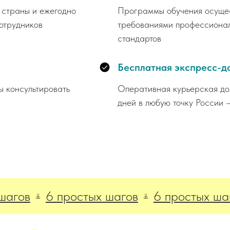
 страны и ежегодно
Программы обучения осущест
отрудников
требованиями профессионал
стандартов
Бесплатная экспресс-д
ы консультировать
Оперативная курьерская дос
дней в любую точку России 
в
6 простых шагов
6 простых шагов