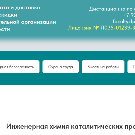
ата и доставка
Дистанционно по 
скидки
+7 9
тельной организации
faculty.
Лицензия № Л035-01239-
сти
рная безопасность
Охрана труда
Высотные работы
Инженерная химия каталитических пр