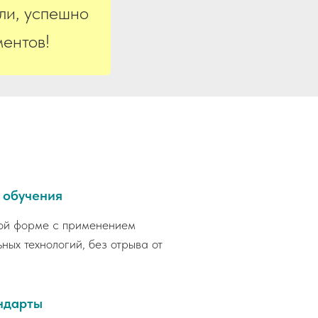
ли, успешно
ентов!
 обучения
ой форме с применением
ных технологий, без отрыва от
ндарты