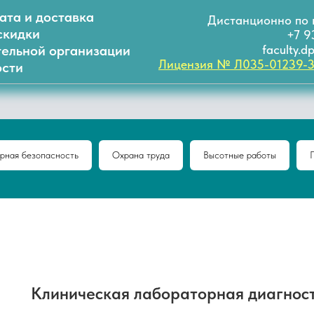
ата и доставка
Дистанционно по 
скидки
+7 9
тельной организации
faculty.
Лицензия № Л035-01239-
сти
рная безопасность
Охрана труда
Высотные работы
Клиническая лабораторная диагност