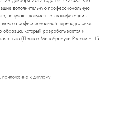
 от 29 декабря 2012 года № 272-ФЗ "Об
ившие дополнительную профессиональную
ю, получают документ о квалификации -
иплом о профессиональной переподготовке.
о образца, который разрабатывается и
тоятельно (Приказ Минобрнауки России от 15
, приложение к диплому