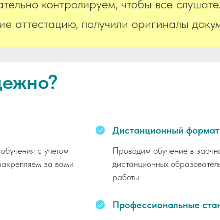
тельно контролируем, чтобы все слушате
е аттестацию, получили оригиналы докум
дежно?
Дистанционный формат
обучения с учетом
Проводим обучение в заочн
закрепляем за вами
дистанционных образователь
работы
Профессиональные ста