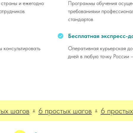
 страны и ежегодно
Программы обучения осущест
отрудников
требованиями профессионал
стандартов
Бесплатная экспресс-д
ы консультировать
Оперативная курьерская дос
дней в любую точку России 
шагов
6 простых шагов
6 простых шаг