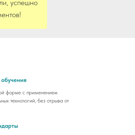
ли, успешно
ентов!
 обучения
ой форме с применением
ных технологий, без отрыва от
ндарты