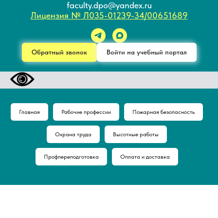
faculty.dpo@yandex.ru
Лицензия № Л035-01239-34/00651689
Обратный звонок
Войти на учебный портал
Главная
Рабочие профессии
Пожарная безопасность
Охрана труда
Высотные работы
Профпереподготовка
Оплата и доставка