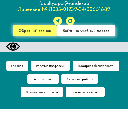
faculty.dpo@yandex.ru
Лицензия № Л035-01239-34/00651689
Обратный звонок
Войти на учебный портал
Главная
Рабочие профессии
Пожарная безопасность
Охрана труда
Высотные работы
Профпереподготовка
Оплата и доставка