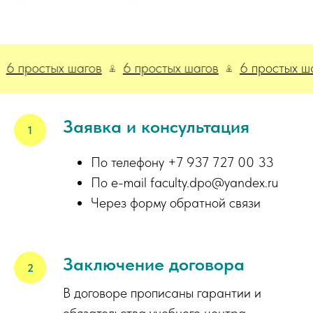
 простых шагов
6 простых шагов
6 простых шаго
Заявка и консультация
По телефону +7 937 727 00 33
По e-mail faculty.dpo@yandex.ru
Через форму обратной связи
Заключение договора
В договоре прописаны гарантии и
обязательства учебного центра