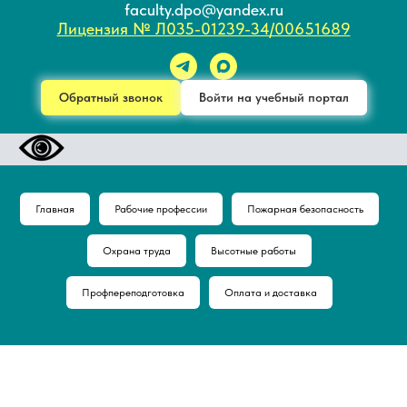
faculty.dpo@yandex.ru
Лицензия № Л035-01239-34/00651689
Обратный звонок
Войти на учебный портал
Главная
Рабочие профессии
Пожарная безопасность
Охрана труда
Высотные работы
Профпереподготовка
Оплата и доставка