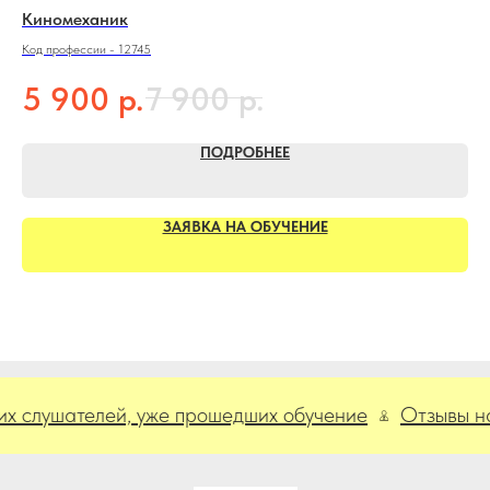
Киномеханик
Эл
эл
Код профессии - 12745
Код
р.
р.
5 900
7 900
5
ПОДРОБНЕЕ
ЗАЯВКА НА ОБУЧЕНИЕ
шателей, уже прошедших обучение
Отзывы наших 