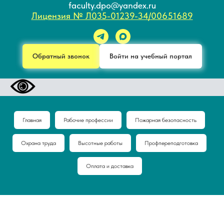
faculty.dpo@yandex.ru
Лицензия № Л035-01239-34/00651689
Обратный звонок
Войти на учебный портал
Главная
Рабочие профессии
Пожарная безопасность
Охрана труда
Высотные работы
Профпереподготовка
Оплата и доставка