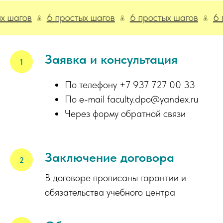
ов
6 простых шагов
6 простых шагов
6 прост
Заявка и консультация
По телефону +7 937 727 00 33
По e-mail faculty.dpo@yandex.ru
Через форму обратной связи
Заключение договора
В договоре прописаны гарантии и
обязательства учебного центра