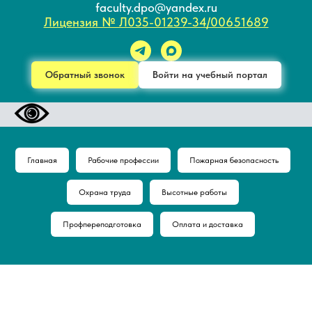
faculty.dpo@yandex.ru
Лицензия № Л035-01239-34/00651689
Обратный звонок
Войти на учебный портал
Главная
Рабочие профессии
Пожарная безопасность
Охрана труда
Высотные работы
Профпереподготовка
Оплата и доставка