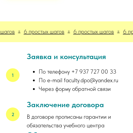
в
6 простых шагов
6 простых шагов
6 просты
Заявка и консультация
По телефону +7 937 727 00 33
По e-mail faculty.dpo@yandex.ru
Через форму обратной связи
Заключение договора
В договоре прописаны гарантии и
обязательства учебного центра