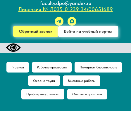
faculty.dpo@yandex.ru
Лицензия № Л035-01239-34/00651689
Обратный звонок
Войти на учебный портал
Главная
Рабочие профессии
Пожарная безопасность
Охрана труда
Высотные работы
Профпереподготовка
Оплата и доставка