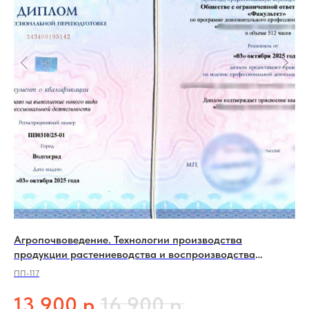
Агропочвоведение. Технологии производства
Се
продукции растениеводства и воспроизводства
ПП
плодородия почв
ПП-117
1
р.
р.
13 900
16 900