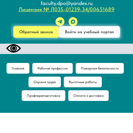
faculty.dpo@yandex.ru
Лицензия № Л035-01239-34/00651689
Обратный звонок
Войти на учебный портал
Главная
Рабочие профессии
Пожарная безопасность
Охрана труда
Высотные работы
Профпереподготовка
Оплата и доставка