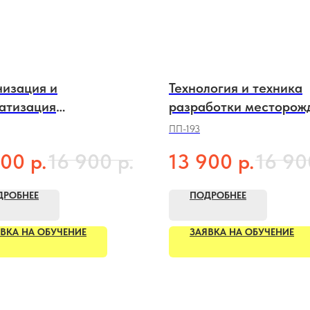
изация и
Технология и техника
атизация
разработки месторож
тельства
полезных ископаемых
ПП-193
р.
р.
р.
900
16 900
13 900
16 90
ДРОБНЕЕ
ПОДРОБНЕЕ
ВКА НА ОБУЧЕНИЕ
ЗАЯВКА НА ОБУЧЕНИЕ