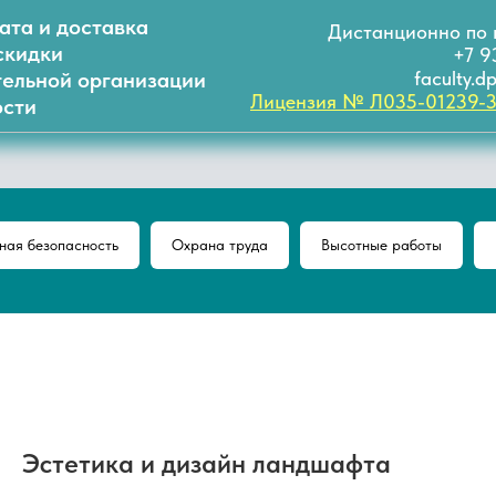
ата и доставка
Дистанционно по 
скидки
+7 9
тельной организации
faculty.
Лицензия № Л035-01239-
сти
ая безопасность
Охрана труда
Высотные работы
Эстетика и дизайн ландшафта