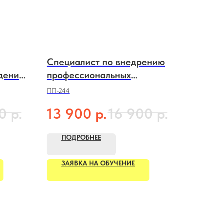
Специалист по внедрению
дений
профессиональных
стандартов в организации
ПП-244
р.
р.
р.
0
13 900
16 900
ПОДРОБНЕЕ
ЗАЯВКА НА ОБУЧЕНИЕ