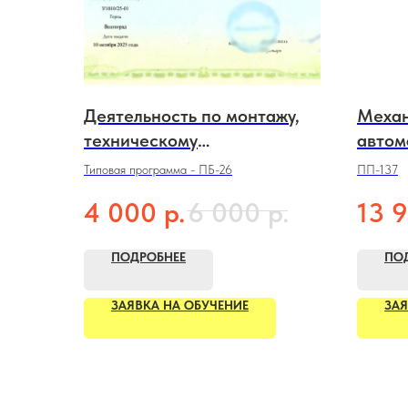
Деятельность по монтажу,
Механ
техническому
автом
обслуживанию и ремонту
строи
Типовая программа - ПБ-26
ПП-137
средств обеспечения
р.
р.
4 000
6 000
13 
пожарной безопасности
зданий и сооружений, а
ПОДРОБНЕЕ
ПО
также их проектированию
ЗАЯВКА НА ОБУЧЕНИЕ
ЗАЯ