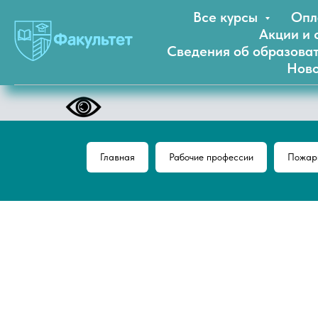
Все курсы
Опл
Акции и 
Сведения об образова
Ново
Главная
Рабочие профессии
Пожарн