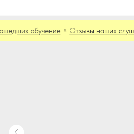
дших обучение
Отзывы наших слушател