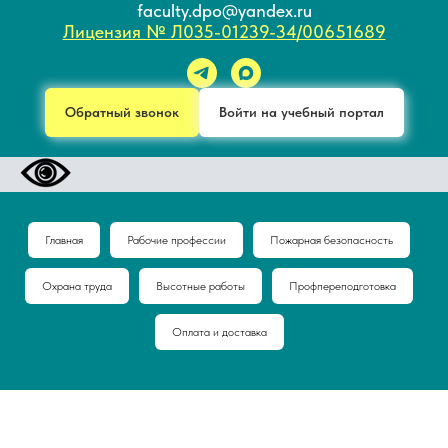
faculty.dpo@yandex.ru
Лицензия № Л035-01239-34/00651689
Обратный звонок
Войти на учебный портал
Главная
Рабочие профессии
Пожарная безопасность
Охрана труда
Высотные работы
Профпереподготовка
Оплата и доставка