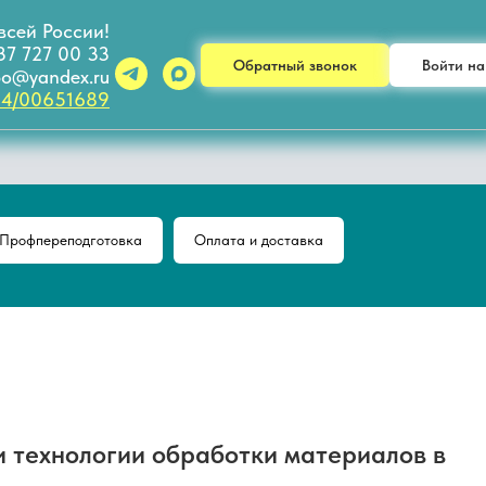
всей России!
37 727 00 33
Обратный звонок
Войти на
dpo@yandex.ru
34/00651689
Профпереподготовка
Оплата и доставка
 технологии обработки материалов в