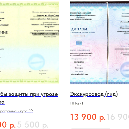
бы защиты при угрозе
Экскурсовод (гид)
та
ПП-271
программа - курс 19
р.
13 900
16 90
р.
р.
00
5 500