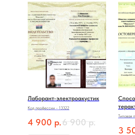
Лаборант-электроакустик
Спосо
терак
Код профессии - 13322
Типовая 
р.
р.
4 900
6 900
3 5