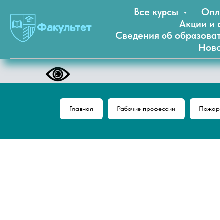
Все курсы
Опл
Акции и 
Сведения об образова
Ново
Главная
Рабочие профессии
Пожарн