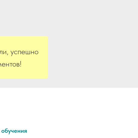
ли, успешно
ентов!
 обучения