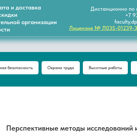
ата и доставка
Дистанционно по 
скидки
+7 9
тельной организации
faculty.
Лицензия № Л035-01239-
сти
ая безопасность
Охрана труда
Высотные работы
Перспективные методы исследований и