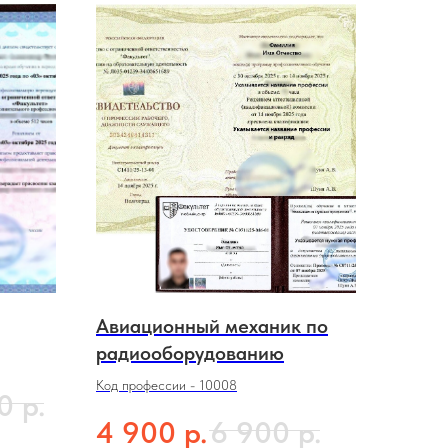
Авиационный механик по
радиооборудованию
Код профессии - 10008
р.
0
р.
р.
4 900
6 900