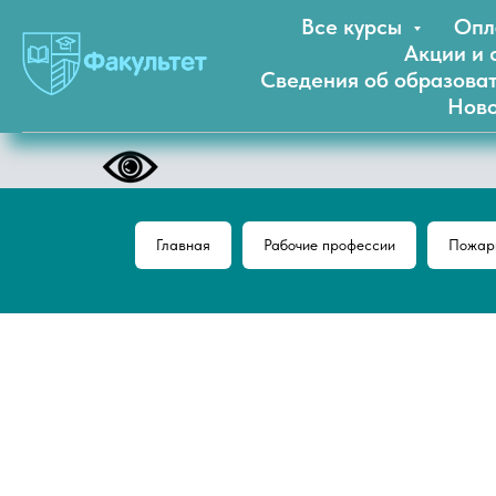
Все курсы
Опл
Акции и 
Сведения об образова
Ново
Главная
Рабочие профессии
Пожарн