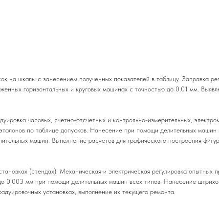
ок на шкалы с занесением полученных показателей в таблицу. Заправка ре
женных горизонтальных и круговых машинах с точностью до 0,01 мм. Выявл
адуировка часовых, счетно-отсчетных и контрольно-измерительных, электро
эталонов по таблице допусков. Нанесение при помощи делительных машин ш
ительных машин. Выполнение расчетов для графического построения фигур
становках (стендах). Механическая и электрическая регулировка опытных 
до 0,003 мм при помощи делительных машин всех типов. Нанесение штрихо
радуировочных установках, выполнение их текущего ремонта.