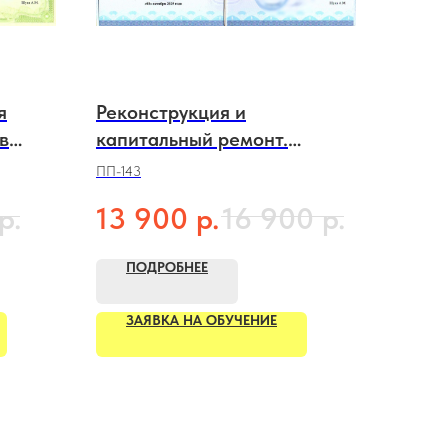
я
Реконструкция и
в
капитальный ремонт.
Геодезические работы в
ПП-143
строительстве
р.
р.
р.
13 900
16 900
ПОДРОБНЕЕ
ЗАЯВКА НА ОБУЧЕНИЕ