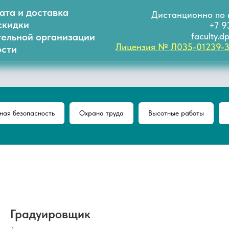
ата и доставка
Дистанционно по 
скидки
+7 9
тельной организации
faculty.
Лицензия № Л035-01239-
сти
ая безопасность
Охрана труда
Высотные работы
Градуировщик