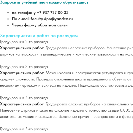
Запросить учебный план можно обратившись
по телефону +7 937 727 00 33
По e-mail faculty.dpo@yandex.ru
Через форму обратной связи
Характеристики работ по разрядам
Градуировщик 2-го разряда
Характеристика работ
. Градуировка несложных приборов. Нанесение рис
штрихов на плоскости и цилиндрические и конические поверхности на нала
Градуировщик 3-го разряда
Характеристика работ
. Механическая и электрическая регулировка и гр
средней сложности. Проверка отклонения шкалы проверяемого объекта от 
несложным чертежам и эскизам на изделия. Подналадка обслуживаемых дел
Градуировщик 4-го разряда
Характеристика работ
. Градуировка сложных приборов на специальных у
Нанесение штрихов и шкал на сложные изделия с точностью свыше 0,005 
делительных машин и автоматов. Выявление причин неисправности в фотог
Градуировщик 5-го разряда