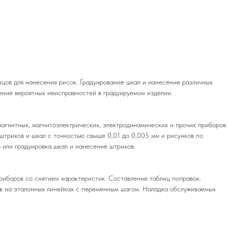
зцов для нанесения рисок. Градуирование шкал и нанесение различных
ение вероятных неисправностей в градуируемом изделии.
магнитных, магнитоэлектрических, электродинамических и прочих приборов
трихов и шкал с точностью свыше 0,01 до 0,005 мм и рисунков по
 или градуировка шкал и нанесение штрихов.
приборов со снятием характеристик. Составление таблиц поправок.
в на эталонных линейках с переменным шагом. Наладка обслуживаемых