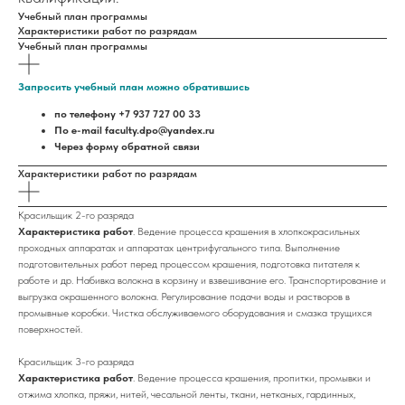
Учебный план программы
Характеристики работ по разрядам
Учебный план программы
Запросить учебный план можно обратившись
по телефону +7 937 727 00 33
По e-mail faculty.dpo@yandex.ru
Через форму обратной связи
Характеристики работ по разрядам
Красильщик 2-го разряда
Характеристика работ
. Ведение процесса крашения в хлопкокрасильных
проходных аппаратах и аппаратах центрифугального типа. Выполнение
подготовительных работ перед процессом крашения, подготовка питателя к
работе и др. Набивка волокна в корзину и взвешивание его. Транспортирование и
выгрузка окрашенного волокна. Регулирование подачи воды и растворов в
промывные коробки. Чистка обслуживаемого оборудования и смазка трущихся
поверхностей.
Красильщик 3-го разряда
Характеристика работ
. Ведение процесса крашения, пропитки, промывки и
отжима хлопка, пряжи, нитей, чесальной ленты, ткани, нетканых, гардинных,