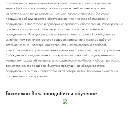
соответствии с технологическим режимом. Ведение процесса крашения,
термообработки, промывки, отварки, сушки тканей на линиях и агрегатах с
автоматическим регулированием технологического процесса. Загрузка
продукции в обслуживаемое оборудование; техническое обслуживание
оборудования; подготовка и проверка исправности оборудования. Регулирование
давления и подачи пара. Подготовка и сшивка полотна на швейном
оборудовании. Ликвидация узлов и обрывов ткани, полотна. Наблюдение за
выполнением технологического процесса, натяжением ткани, за работой
автоматических и электронных устройств и за показаниями приборов.
Самостоятельное управление технологическим процессом с пульта управления.
Соблюдение последовательности и кратности операций с одновременным
контролем показаний контрольно-измерительных приборов и сбоев программы
технологического процесса. Выгрузка продукции из обслуживаемого
оборудования, чистка и смазка трущихся поверхностей, промывка емкостей в
соответствии с инструкцией.
Возможно Вам понадобится обучение