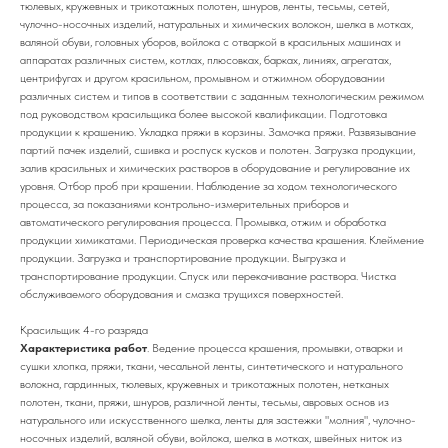
тюлевых, кружевных и трикотажных полотен, шнуров, ленты, тесьмы, сетей,
чулочно-носочных изделий, натуральных и химических волокон, шелка в мотках,
валяной обуви, головных уборов, войлока с отваркой в красильных машинах и
аппаратах различных систем, котлах, плюсовках, барках, линиях, агрегатах,
центрифугах и другом красильном, промывном и отжимном оборудовании
различных систем и типов в соответствии с заданным технологическим режимом
под руководством красильщика более высокой квалификации. Подготовка
продукции к крашению. Укладка пряжи в корзины. Замочка пряжи. Развязывание
партий пачек изделий, сшивка и роспуск кусков и полотен. Загрузка продукции,
залив красильных и химических растворов в оборудование и регулирование их
уровня. Отбор проб при крашении. Наблюдение за ходом технологического
процесса, за показаниями контрольно-измерительных приборов и
автоматического регулирования процесса. Промывка, отжим и обработка
продукции химикатами. Периодическая проверка качества крашения. Клеймение
продукции. Загрузка и транспортирование продукции. Выгрузка и
транспортирование продукции. Спуск или перекачивание раствора. Чистка
обслуживаемого оборудования и смазка трущихся поверхностей.
Красильщик 4-го разряда
Характеристика работ
. Ведение процесса крашения, промывки, отварки и
сушки хлопка, пряжи, ткани, чесальной ленты, синтетического и натурального
волокна, гардинных, тюлевых, кружевных и трикотажных полотен, нетканых
полотен, ткани, пряжи, шнуров, различной ленты, тесьмы, авровых основ из
натурального или искусственного шелка, ленты для застежки "молния", чулочно-
носочных изделий, валяной обуви, войлока, шелка в мотках, швейных ниток из