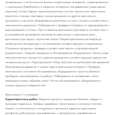
натуральных и синтетических волокон в красильных аппаратах, сагрегированных
с сушильными барабанами, в закрытых аппаратах под давлением (эжекторных
машинах), котлах, барках, машинах различных систем, пропиточно-красильных
агрегатах и линиях, плюсовках, линиях крашения и в другом красильном,
промывном, отжимном оборудовании различных систем и типов в соответствии с
техническими режимами. Наблюдение и проверка исправности паропроводной и
водопроводной системы. Приготовление красильного раствора в соответствии с
установленной дозировкой, наполнение красильных и промывных ванн
красильным раствором, эмульсией, водой. Нагрев красильных растворов до
необходимой температуры и установление соответствующего модуля ванны.
Получение продукции, проверка соответствия партии сопроводительной
документации. Загрузка продукции в обслуживаемое оборудование. Запись хода
технологического процесса и режима крашения в соответствующий журнал или
на режимные доски. Периодический отбор проб для контроля качества крашения.
Регулирование давления и подачи пара в красильные аппараты. Проверка
технического состояния обслуживаемых оборудования и приспособлений,
приборов и регулирование их работы. Наблюдение за натяжением ткани,
ликвидация узлов и обрывов ткани. Чистка обслуживаемого оборудования и
смазка трущихся поверхностей.
Красильщик 5-го разряда
Характеристика работ
. Ведение процесса крашения, беления, отварки и
промывки гардинных, тюлевых, кружевных, трикотажных и нетканых полотен,
тканей, синтетического и натурального волокна в закрытых красильных
аппаратах, работающих под давлением, с программным управлением в