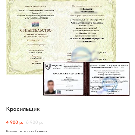
Красильщик
4 900
р.
6 900
р.
Количество часов обучения