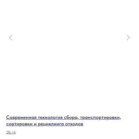
Современная технология сбора, транспортировки,
Ос
сортировки и рециклинга отходов
ПП-
ЭБ-14