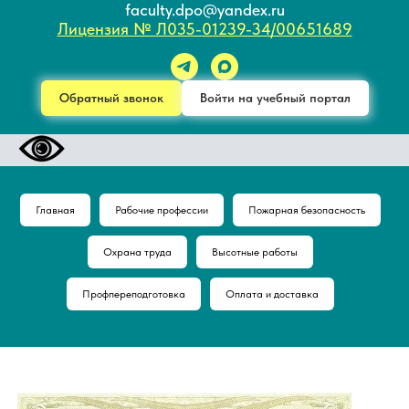
faculty.dpo@yandex.ru
Лицензия № Л035-01239-34/00651689
Обратный звонок
Войти на учебный портал
Главная
Рабочие профессии
Пожарная безопасность
Охрана труда
Высотные работы
Профпереподготовка
Оплата и доставка