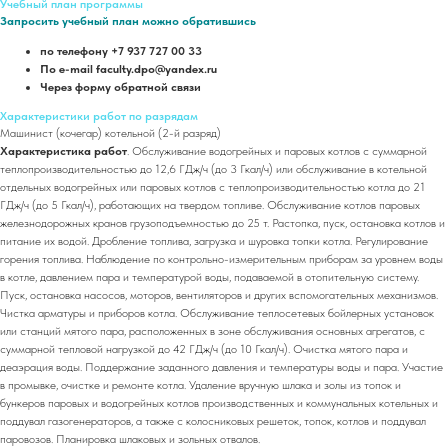
Учебный план программы
Запросить учебный план можно обратившись
по телефону +7 937 727 00 33
По e-mail faculty.dpo@yandex.ru
Через форму обратной связи
Характеристики работ по разрядам
Машинист (кочегар) котельной (2-й разряд)
Характеристика работ
. Обслуживание водогрейных и паровых котлов с суммарной
теплопроизводительностью до 12,6 ГДж/ч (до 3 Гкал/ч) или обслуживание в котельной
отдельных водогрейных или паровых котлов с теплопроизводительностью котла до 21
ГДж/ч (до 5 Гкал/ч), работающих на твердом топливе. Обслуживание котлов паровых
железнодорожных кранов грузоподъемностью до 25 т. Растопка, пуск, остановка котлов и
питание их водой. Дробление топлива, загрузка и шуровка топки котла. Регулирование
горения топлива. Наблюдение по контрольно-измерительным приборам за уровнем воды
в котле, давлением пара и температурой воды, подаваемой в отопительную систему.
Пуск, остановка насосов, моторов, вентиляторов и других вспомогательных механизмов.
Чистка арматуры и приборов котла. Обслуживание теплосетевых бойлерных установок
или станций мятого пара, расположенных в зоне обслуживания основных агрегатов, с
суммарной тепловой нагрузкой до 42 ГДж/ч (до 10 Гкал/ч). Очистка мятого пара и
деаэрация воды. Поддержание заданного давления и температуры воды и пара. Участие
в промывке, очистке и ремонте котла. Удаление вручную шлака и золы из топок и
бункеров паровых и водогрейных котлов производственных и коммунальных котельных и
поддувал газогенераторов, а также с колосниковых решеток, топок, котлов и поддувал
паровозов. Планировка шлаковых и зольных отвалов.