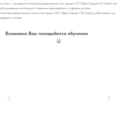
систем с суммарной теплопроизводительностью свыше 273 ГДж/ч (свыше 65 Гкал/ч) или
обслуживание в котельной отдельных водогрейных и паровых котлов с
теплопроизводительностью котла свыше 546 ГДж/ч (свыше 130 Гкал/ч), работающих на
твердом топливе.
Возможно Вам понадобится обучение