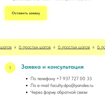
Оставить заявку
в
6 простых шагов
6 простых шагов
6 просты
Заявка и консультация
По телефону +7 937 727 00 33
По e-mail faculty.dpo@yandex.ru
Через форму обратной связи