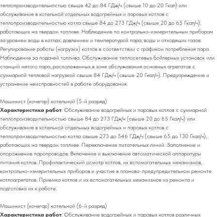
теплопроизводительностью свыше 42 до 84 ГДж/ч (свыше 10 до 20 Гкал) или
обслуживание в котельной отдельных водогрейных и паровых котлов с
теплопроизводительностью котла свыше 84 до 273 ГДж/ч (свыше 20 до 65 Гкал/ч),
работающих на твердом топливе. Наблюдение по контрольно-измерительным приборам
за уровнем воды в котлах, давлением и температурой пара, воды и отходящих газов.
Регулирование работы (нагрузки) котлов в соответствии с графиком потребления пара.
Наблюдение за подачей топлива. Обслуживание теплосетевых бойлерных установок или
станций мятого пара, расположенных в зоне обслуживания основных агрегатов с
суммарной тепловой нагрузкой свыше 84 ГДж/ч (свыше 20 Гкал/ч). Предупреждение и
устранение неисправностей в работе оборудования.
Машинист (кочегар) котельной (5-й разряд)
Характеристика работ
. Обслуживание водогрейных и паровых котлов с суммарной
теплопроизводительностью свыше 84 до 273 ГДж/ч (свыше 20 до 65 Гкал/ч) или
обслуживание в котельной отдельных водогрейных и паровых котлов с
теплопроизводительностью котла свыше 273 до 546 ГДж/ч (свыше 65 до 130 Гкал/ч),
работающих на твердом топливе. Переключение питательных линий. Заполнение и
опорожнение паропроводов. Включение и выключение автоматической аппаратуры
питания котлов. Профилактический осмотр котлов, их вспомогательных механизмов,
контрольно-измерительных приборов и участие в планово-предупредительном ремонте
котлоагрегатов. Приемка котлов и их вспомогательных механизмов из ремонта и
подготовка их к работе.
Машинист (кочегар) котельной (6-й разряд)
Характеристика работ
. Обслуживание водогрейных и паровых котлов различных