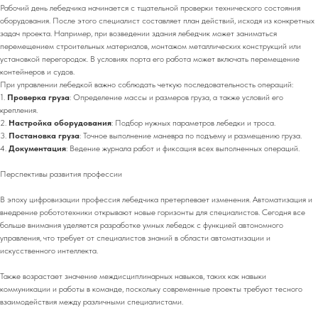
Рабочий день лебедчика начинается с тщательной проверки технического состояния
оборудования. После этого специалист составляет план действий, исходя из конкретных
задач проекта. Например, при возведении здания лебедчик может заниматься
перемещением строительных материалов, монтажом металлических конструкций или
установкой перегородок. В условиях порта его работа может включать перемещение
контейнеров и судов.
При управлении лебедкой важно соблюдать четкую последовательность операций:
1.
Проверка груза
: Определение массы и размеров груза, а также условий его
крепления.
2.
Настройка оборудования
: Подбор нужных параметров лебедки и троса.
3.
Постановка груза
: Точное выполнение маневра по подъему и размещению груза.
4.
Документация
: Ведение журнала работ и фиксация всех выполненных операций.
Перспективы развития профессии
В эпоху цифровизации профессия лебедчика претерпевает изменения. Автоматизация и
внедрение робототехники открывают новые горизонты для специалистов. Сегодня все
больше внимания уделяется разработке умных лебедок с функцией автономного
управления, что требует от специалистов знаний в области автоматизации и
искусственного интеллекта.
Также возрастает значение междисциплинарных навыков, таких как навыки
коммуникации и работы в команде, поскольку современные проекты требуют тесного
взаимодействия между различными специалистами.