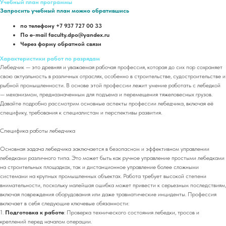
Учебный план программы
Запросить учебный план можно обратившись
по телефону +7 937 727 00 33
По e-mail faculty.dpo@yandex.ru
Через форму обратной связи
Характеристики работ по разрядам
Лебедчик — это древняя и уважаемая рабочая профессия, которая до сих пор сохраняет
свою актуальность в различных отраслях, особенно в строительстве, судостроительстве и
рыбной промышленности. В основе этой профессии лежит умение работать с лебедкой
— механизмом, предназначенным для подъема и перемещения тяжеловесных грузов.
Давайте подробно рассмотрим основные аспекты профессии лебедчика, включая её
специфику, требования к специалистам и перспективы развития.
Специфика работы лебедчика
Основная задача лебедчика заключается в безопасном и эффективном управлении
лебедками различного типа. Это может быть как ручное управление простыми лебедками
на строительных площадках, так и дистанционное управление более сложными
системами на крупных промышленных объектах. Работа требует высокой степени
внимательности, поскольку малейшая ошибка может привести к серьезным последствиям,
включая повреждения оборудования или даже травматические инциденты. Профессия
включает в себя следующие ключевые обязанности:
1.
Подготовка к работе
: Проверка технического состояния лебедки, тросов и
креплений перед началом операции.