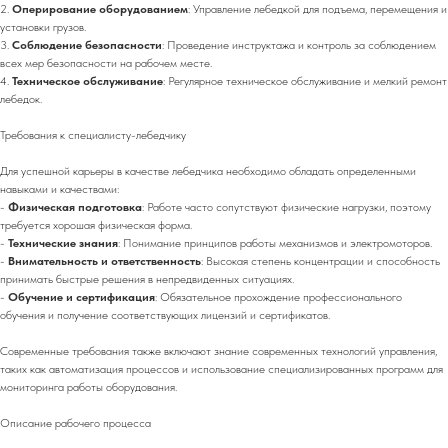
2.
Оперирование оборудованием
: Управление лебедкой для подъема, перемещения и
установки грузов.
3.
Соблюдение безопасности
: Проведение инструктажа и контроль за соблюдением
всех мер безопасности на рабочем месте.
4.
Техническое обслуживание
: Регулярное техническое обслуживание и мелкий ремонт
лебедок.
Требования к специалисту-лебедчику
Для успешной карьеры в качестве лебедчика необходимо обладать определенными
навыками и качествами:
-
Физическая подготовка
: Работе часто сопутствуют физические нагрузки, поэтому
требуется хорошая физическая форма.
-
Технические знания
: Понимание принципов работы механизмов и электромоторов.
-
Внимательность и ответственность
: Высокая степень концентрации и способность
принимать быстрые решения в непредвиденных ситуациях.
-
Обучение и сертификация
: Обязательное прохождение профессионального
обучения и получение соответствующих лицензий и сертификатов.
Современные требования также включают знание современных технологий управления,
таких как автоматизация процессов и использование специализированных программ для
мониторинга работы оборудования.
Описание рабочего процесса