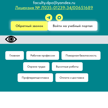
faculty.dpo@yandex.ru
Лицензия № Л035-01239-34/00651689
Обратный звонок
Войти на учебный портал
Главная
Рабочие профессии
Пожарная безопасность
Охрана труда
Высотные работы
Профпереподготовка
Оплата и доставка