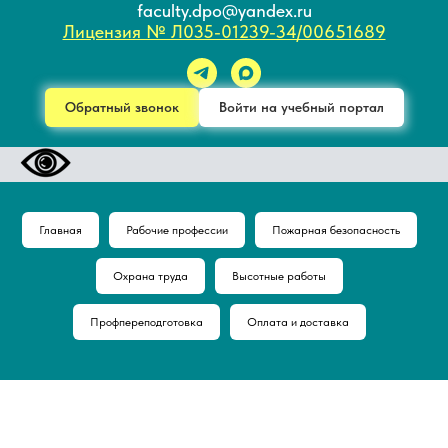
faculty.dpo@yandex.ru
Лицензия № Л035-01239-34/00651689
Обратный звонок
Войти на учебный портал
Главная
Рабочие профессии
Пожарная безопасность
Охрана труда
Высотные работы
Профпереподготовка
Оплата и доставка