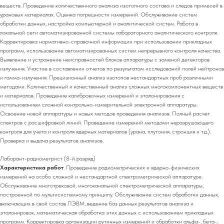
веществ. Проведение количественного анализа изотопного состава и следов примесей в
урановых материалах. Оценка погрешности измерений. Обслуживание систем
обработки данных, настройка компьютерной и аналитической систем. Работа в
локальной сети автоматизированной системы лабораторного аналитического контроля.
Корректировка нормативно-справочной информации при использовании прикладных
программ, использование автоматизированных систем непрерывного контроля качества.
Выявление и устранение неисправностей блоков аппаратуры с заменой детекторов
излучения. Участие в составлении отчетов по результатам исследований полей нейтронов
и гамма-излучения. Прецизионный анализ изотопов нестандартных проб различными
методами. Количественный и качественный анализ сложных многокомпонентных веществ
и материалов. Проведение калибровочных измерений и эталонирования с
использованием сложной контрольно-измерительной электронной аппаратуры.
Освоение новой аппаратуры и новых методов проведения анализов. Полный расчет
спектров с расшифровкой линий. Проведение измерений методами неразрушающего
контроля для учета и контроля ядерных материалов (урана, плутония, стронция и т.д.).
Проверка и выдача результатов анализов.
Лаборант-радиометрист (8-й разряд)
Характеристика работ
. Проведение радиометрических и ядерно-физических
измерений на особо сложной и нестандартной спектрометрической аппаратуре.
Обслуживание многотрековой, многоканальной спектрометрической аппаратуры,
построенной по мультисистемному принципу. Обслуживание систем обработки данных,
включающих в свой состав ПЭВМ, ведение баз данных результатов анализа и
эталонировок, математическая обработка этих данных с использованием прикладных
программ. Корректировка организации рутинных измерений и обработки альфа-, бета-,