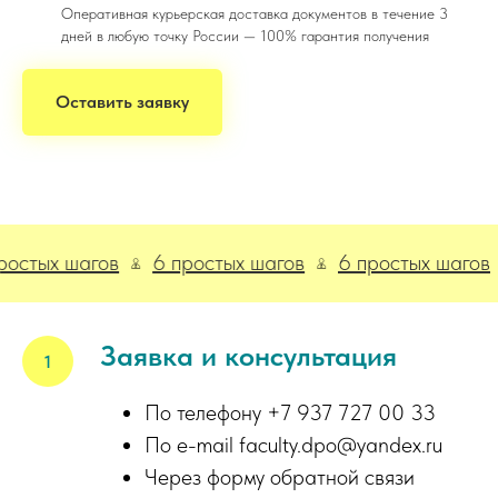
Оперативная курьерская доставка документов в течение 3
дней в любую точку России — 100% гарантия получения
Оставить заявку
х шагов
6 простых шагов
6 простых шагов
6 
Заявка и консультация
По телефону +7 937 727 00 33
По e-mail faculty.dpo@yandex.ru
Через форму обратной связи