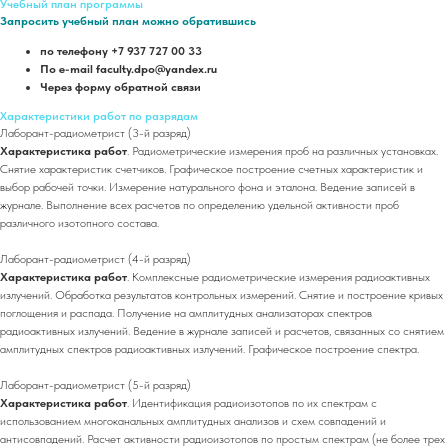
Учебный план программы
Запросить учебный план можно обратившись
по телефону +7 937 727 00 33
По e-mail faculty.dpo@yandex.ru
Через форму обратной связи
Характеристики работ по разрядам
Лаборант-радиометрист (3-й разряд)
Характеристика работ
. Радиометрические измерения проб на различных установках.
Снятие характеристик счетчиков. Графическое построение счетных характеристик и
выбор рабочей точки. Измерение натурального фона и эталона. Ведение записей в
журнале. Выполнение всех расчетов по определению удельной активности проб
различного изотопного состава.
Лаборант-радиометрист (4-й разряд)
Характеристика работ
. Комплексные радиометрические измерения радиоактивных
излучений. Обработка результатов контрольных измерений. Снятие и построение кривых
поглощения и распада. Получение на амплитудных анализаторах спектров
радиоактивных излучений. Ведение в журнале записей и расчетов, связанных со снятием
амплитудных спектров радиоактивных излучений. Графическое построение спектра.
Лаборант-радиометрист (5-й разряд)
Характеристика работ
. Идентификация радиоизотопов по их спектрам с
использованием многоканальных амплитудных анализов и схем совпадений и
антисовпадений. Расчет активности радиоизотопов по простым спектрам (не более трех