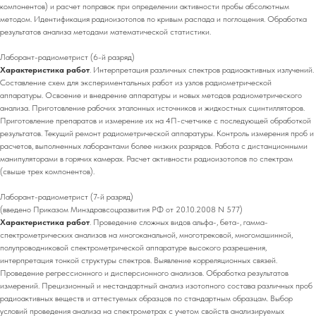
компонентов) и расчет поправок при определении активности пробы абсолютным
методом. Идентификация радиоизотопов по кривым распада и поглощения. Обработка
результатов анализа методами математической статистики.
Лаборант-радиометрист (6-й разряд)
Характеристика работ
. Интерпретация различных спектров радиоактивных излучений.
Составление схем для экспериментальных работ из узлов радиометрической
аппаратуры. Освоение и внедрение аппаратуры и новых методов радиометрического
анализа. Приготовление рабочих эталонных источников и жидкостных сцинтилляторов.
Приготовление препаратов и измерение их на 4П-счетчике с последующей обработкой
результатов. Текущий ремонт радиометрической аппаратуры. Контроль измерения проб и
расчетов, выполненных лаборантами более низких разрядов. Работа с дистанционными
манипуляторами в горячих камерах. Расчет активности радиоизотопов по спектрам
(свыше трех компонентов).
Лаборант-радиометрист (7-й разряд)
(введено Приказом Минздравсоцразвития РФ от 20.10.2008 N 577)
Характеристика работ
. Проведение сложных видов альфа-, бета-, гамма-
спектрометрических анализов на многоканальной, многотрековой, многомашинной,
полупроводниковой спектрометрической аппаратуре высокого разрешения,
интерпретация тонкой структуры спектров. Выявление корреляционных связей.
Проведение регрессионного и дисперсионного анализов. Обработка результатов
измерений. Прецизионный и нестандартный анализ изотопного состава различных проб
радиоактивных веществ и аттестуемых образцов по стандартным образцам. Выбор
условий проведения анализа на спектрометрах с учетом свойств анализируемых