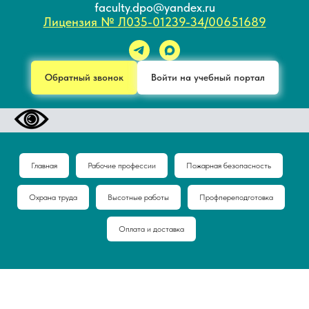
faculty.dpo@yandex.ru
Лицензия № Л035-01239-34/00651689
Обратный звонок
Войти на учебный портал
Главная
Рабочие профессии
Пожарная безопасность
Охрана труда
Высотные работы
Профпереподготовка
Оплата и доставка