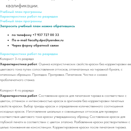
квалификации.
Учебный план программы
Характеристики работ по разрядам
Учебный план программы
Запросить учебный план можно обратившись
по телефону +7 937 727 00 33
По e-mail faculty.dpo@yandex.ru
Через форму обратной связи
Характеристики работ по разрядам
Колорист 3-го разряда
Характеристика работ
. Оценка колористических свойств краски без корректировки ее
цветового тона путем сопоставления оттисков, отпечатанных на тиражной бумаге, с
эталонным образцом. Приладка. Приправка. Печатание. Чистка и смазка
пробопечатного станка.
Колорист 4-го разряда
Характеристика работ
. Составление красок для печатания тиража в соответствии с
цветом, оттенком и интенсивностью красок в оригинале без корректировки печатных
свойств краски. Выбор триады красок и определение количественного соотношения
исходных красок. Изготовление шкальных и совмещенных оттисков для проверки
соответствия цветового тона краски утвержденному образцу. Составление красок для
глубокой печати в соответствии с цветом эталона. Разбавление краски растворителями с
целью понижения ее консистенции. Корректирование краски после печатания тиража.