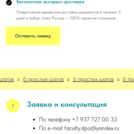
Бесплатная экспресс-доставка
Оперативная курьерская доставка документов в течение 3
дней в любую точку России — 100% гарантия получения
Оставить заявку
ов
6 простых шагов
6 простых шагов
6 прост
Заявка и консультация
По телефону +7 937 727 00 33
По e-mail faculty.dpo@yandex.ru