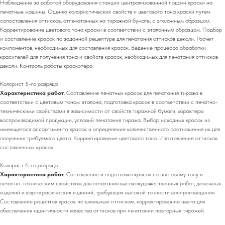
Наблюдение за работой оборудования станции централизованной подачи краски на
печатные машины. Оценка колористических свойств и цветового тона краски путем
сопоставления оттисков, отпечатанных на тиражной бумаге, с эталонным образцом.
Корректирование цветового тона краски в соответствии с эталонным образцом. Подбор
и составление красок по заданной рецептуре для печатания оттисков деколи. Расчет
компонентов, необходимых для составления красок. Ведение процесса обработки
красителей для получения тона и свойств красок, необходимых для печатания оттисков
деколи. Контроль работы краскотера.
Колорист 5-го разряда
Характеристика работ
. Составление печатных красок для печатания тиража в
соответствии с цветовым тоном эталона, подготовка красок в соответствии с печатно-
техническими свойствами в зависимости от свойств тиражной бумаги, характера
воспроизводимой продукции, условий печатания тиража. Выбор исходных красок из
имеющегося ассортимента красок и определение количественного соотношения их для
получения требуемого цвета. Корректирование цветового тона. Изготовление оттисков
составленных красок.
Колорист 6-го разряда
Характеристика работ
. Составление и подготовка красок по цветовому тону и
печатно-техническим свойствам для печатания высокохудожественных работ, денежных
изделий и картографических изданий, требующих высокой точности воспроизведения.
Составление рецептов красок по шкальным оттискам, корректирование цвета для
обеспечения идентичности качества оттисков при печатании повторных тиражей.