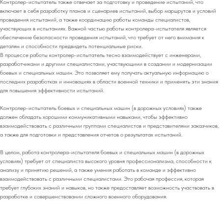
Контролер-испытатель также отвечает за подготовку и проведение испытаний, что
включает в себя разработку планов и сценариев испытаний, выбор маршрутов и условий
проведения испытаний, а также координацию работы команды специалистов,
участвующих в испытаниях. Важной частью работы контролера-испытателя является
обеспечение безопасности проведения испытаний, что требует от него внимания к
деталям и способности предвидеть потенциальные риски.
В процессе работы контролер-испытатель тесно взаимодействует с инженерами,
разработчиками и другими специалистами, участвующими в создании и модернизации
боевых и специальных машин. Это позволяет ему получать актуальную информацию о
последних разработках и инновациях в области военной техники и применять эти знания
для повышения эффективности испытаний.
Контролер-испытатель боевых и специальных машин (в дорожных условиях) также
должен обладать хорошими коммуникативными навыками, чтобы эффективно
взаимодействовать с различными группами специалистов и представителями заказчиков,
а также для подготовки и представления отчетов о результатах испытаний.
В целом, работа контролера-испытателя боевых и специальных машин (в дорожных
условиях) требует от специалиста высокого уровня профессионализма, способности к
анализу и принятию решений, а также умения работать в команде и эффективно
взаимодействовать с различными специалистами. Это рабочая профессия, которая
требует глубоких знаний и навыков, но также предоставляет возможность участвовать в
разработке и совершенствовании сложного военного оборудования.