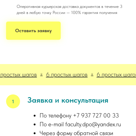
Оперативная курьерская доставка документов в течение 3
дней в любую точку России — 100% гарантия получения
Оставить заявку
остых шагов
6 простых шагов
6 простых шагов
Заявка и консультация
По телефону +7 937 727 00 33
По e-mail faculty.dpo@yandex.ru
Через форму обратной связи