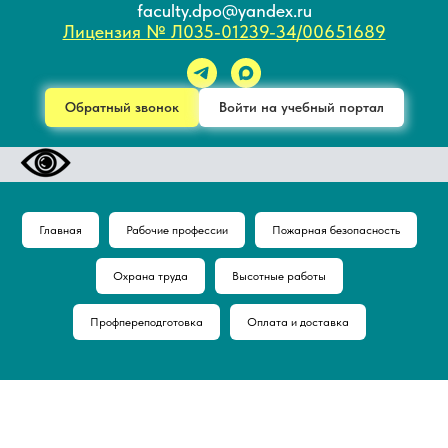
faculty.dpo@yandex.ru
Лицензия № Л035-01239-34/00651689
Обратный звонок
Войти на учебный портал
Главная
Рабочие профессии
Пожарная безопасность
Охрана труда
Высотные работы
Профпереподготовка
Оплата и доставка