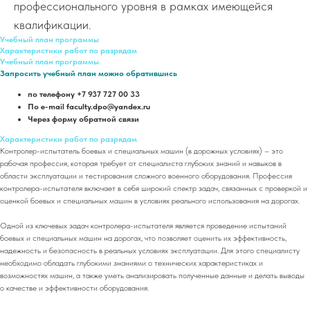
профессионального уровня в рамках имеющейся
квалификации.
Учебный план программы
Характеристики работ по разрядам
Учебный план программы
Запросить учебный план можно обратившись
по телефону +7 937 727 00 33
По e-mail faculty.dpo@yandex.ru
Через форму обратной связи
Характеристики работ по разрядам
Контролер-испытатель боевых и специальных машин (в дорожных условиях) – это
рабочая профессия, которая требует от специалиста глубоких знаний и навыков в
области эксплуатации и тестирования сложного военного оборудования. Профессия
контролера-испытателя включает в себя широкий спектр задач, связанных с проверкой и
оценкой боевых и специальных машин в условиях реального использования на дорогах.
Одной из ключевых задач контролера-испытателя является проведение испытаний
боевых и специальных машин на дорогах, что позволяет оценить их эффективность,
надежность и безопасность в реальных условиях эксплуатации. Для этого специалисту
необходимо обладать глубокими знаниями о технических характеристиках и
возможностях машин, а также уметь анализировать полученные данные и делать выводы
о качестве и эффективности оборудования.