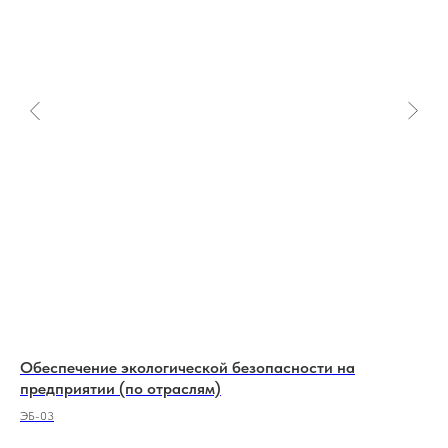
Обеспечение экологической безопасности на
Во
предприятии (по отраслям)
Код
ЭБ-03
4