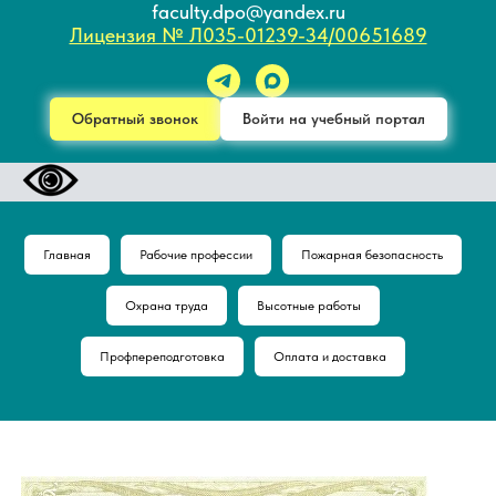
faculty.dpo@yandex.ru
Лицензия № Л035-01239-34/00651689
Обратный звонок
Войти на учебный портал
Главная
Рабочие профессии
Пожарная безопасность
Охрана труда
Высотные работы
Профпереподготовка
Оплата и доставка