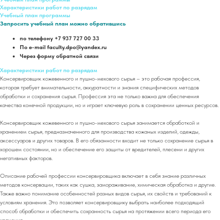
Характеристики работ по разрядам
Учебный план программы
Запросить учебный план можно обратившись
по телефону +7 937 727 00 33
По e-mail faculty.dpo@yandex.ru
Через форму обратной связи
Характеристики работ по разрядам
Консервировщик кожевенного и пушно-мехового сырья – это рабочая профессия,
которая требует внимательности, аккуратности и знания специфических методов
обработки и сохранения сырья. Профессия эта не только важна для обеспечения
качества конечной продукции, но и играет ключевую роль в сохранении ценных ресурсов.
Консервировщик кожевенного и пушно-мехового сырья занимается обработкой и
хранением сырья, предназначенного для производства кожаных изделий, одежды,
аксессуаров и других товаров. В его обязанности входит не только сохранение сырья в
хорошем состоянии, но и обеспечение его защиты от вредителей, плесени и других
негативных факторов.
Описание рабочей профессии консервировщика включает в себя знание различных
методов консервации, таких как сушка, замораживание, химическая обработка и другие.
Также важно понимание особенностей разных видов сырья, их свойств и требований к
условиям хранения. Это позволяет консервировщику выбрать наиболее подходящий
способ обработки и обеспечить сохранность сырья на протяжении всего периода его
хранения.