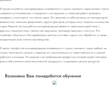
В процессе работы консервировщик кожевенного и пушно-мехового сырья должен строго
следовать установленным стандартам и инструкциям, а также регулярно проводить
проверки и мониторинг состояния сырья. Это включает в себя контроль за температурой,
влажностью, наличием вредителей и других факторов, которые могут повлиять на качество
сырья. Важной частью работы консервировщика является также взаимодействие с
другими специалистами, такими как закупщики, производственники и логисты. Это
позволяет обеспечить бесперебойную цепочку поставок сырья и его обработки, а также
координацию всех этапов производства.
В целом, профессия консервировщика кожевенного и пушно-мехового сырья требует не
только технических знаний и навыков, но и внимательности, ответственности и умения
работать в команде. Это важная и востребованная профессия, которая играет ключевую
роль в обеспечении качества конечной продукции и сохранении ценных ресурсов.
Возможно Вам понадобится обучение